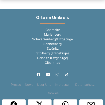
Orte im Umkreis
Chemnitz
Marienberg
Schwarzenberg/Erzgebirge
Schneeberg
Zwönitz
Stollberg (Erzgebirge)
Oelsnitz (Erzgebirge)
Olbernhau
Presse
News
Über Uns
Impressum
Datenschutz
Cookies
Copyright © 2000 - 2026 | 1A Infosysteme GmbH | Content by: 1a-sites-jobs