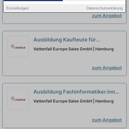
neu
Einstellungen
Datenschutzerklärung
zum Angebot
Ausbildung Kaufleute für
Digitalisierungsmanagement 2027
Vattenfall Europe Sales GmbH | Hamburg
neu
zum Angebot
Ausbildung Fachinformatiker:innen
mit Fachrichtung Daten- und
Vattenfall Europe Sales GmbH | Hamburg
Prozessanalyse 2027
neu
zum Angebot