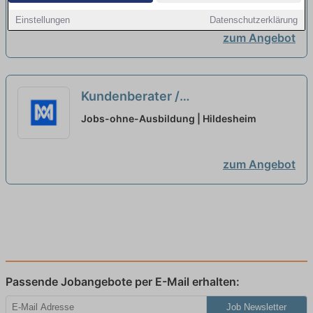
ohne Ausbildung
neu
Einstellungen
Datenschutzerklärung
zum Angebot
Kundenberater /
Vertriebsmitarbeiter (m/w/d) -
Jobs-ohne-Ausbildung | Hildesheim
auch ohne Ausbildung
neu
zum Angebot
Passende Jobangebote per E-Mail erhalten:
Job Newsletter