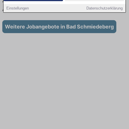
Aktuell gibt es keine Stellenangebote für
Ausbildung in Bad Schmiedeberg
Einstellungen
Datenschutzerklärung
Weitere Jobangebote in Bad Schmiedeberg