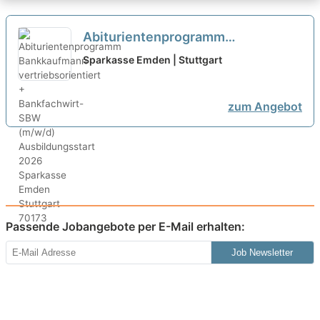
Abiturientenprogramm
Bankkaufmann vertriebsorientiert
Sparkasse Emden | Stuttgart
+ Bankfachwirt-SBW (m/w/d)
Ausbildungsstart 2026
neu
zum Angebot
Passende Jobangebote per E-Mail erhalten:
Job Newsletter