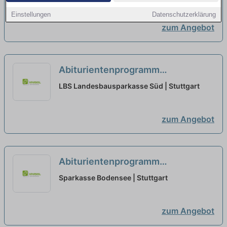
+ Bankfachwirt-SBW (m/w/d)
Einstellungen
Datenschutzerklärung
Ausbildungsstart 2026
neu
zum Angebot
Abiturientenprogramm
Bankkaufmann vertriebsorientiert
LBS Landesbausparkasse Süd | Stuttgart
+ Bankfachwirt-SBW (m/w/d)
Ausbildungsstart 2026
neu
zum Angebot
Abiturientenprogramm
Bankkaufmann vertriebsorientiert
Sparkasse Bodensee | Stuttgart
+ Bankfachwirt-SBW (m/w/d)
Ausbildungsstart 2026
neu
zum Angebot