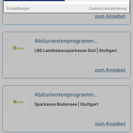
+ Bankfachwirt-SBW (m/w/d)
Einstellungen
Datenschutzerklärung
Ausbildungsstart 2026
neu
zum Angebot
Abiturientenprogramm
Bankkaufmann vertriebsorientiert
LBS Landesbausparkasse Süd | Stuttgart
+ Bankfachwirt-SBW (m/w/d)
Ausbildungsstart 2026
neu
zum Angebot
Abiturientenprogramm
Bankkaufmann vertriebsorientiert
Sparkasse Bodensee | Stuttgart
+ Bankfachwirt-SBW (m/w/d)
Ausbildungsstart 2026
neu
zum Angebot