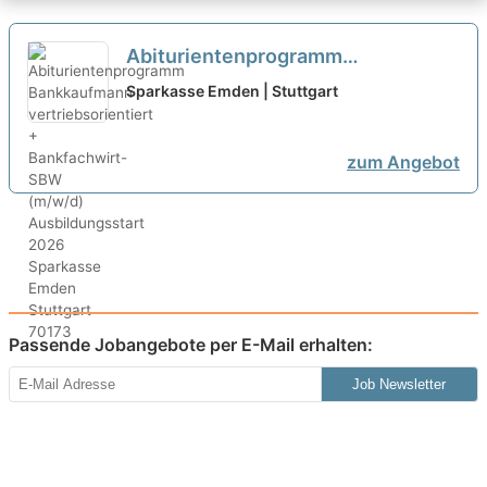
Abiturientenprogramm
Bankkaufmann vertriebsorientiert
Sparkasse Emden | Stuttgart
+ Bankfachwirt-SBW (m/w/d)
Ausbildungsstart 2026
neu
zum Angebot
Passende Jobangebote per E-Mail erhalten:
Job Newsletter