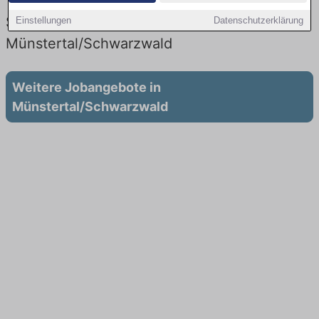
Vertrieb: Aktuell gibt es keine
Stellenangebote für Ausbildung in
Einstellungen
Datenschutzerklärung
Münstertal/Schwarzwald
Weitere Jobangebote in
Münstertal/Schwarzwald