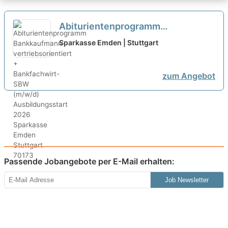
Abiturientenprogramm
Bankkaufmann vertriebsorientiert
Sparkasse Emden | Stuttgart
+ Bankfachwirt-SBW (m/w/d)
Ausbildungsstart 2026
neu
zum Angebot
Passende Jobangebote per E-Mail erhalten:
Job Newsletter