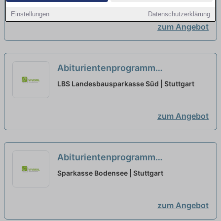
+ Bankfachwirt-SBW (m/w/d)
Einstellungen
Datenschutzerklärung
Ausbildungsstart 2026
neu
zum Angebot
Abiturientenprogramm
Bankkaufmann vertriebsorientiert
LBS Landesbausparkasse Süd | Stuttgart
+ Bankfachwirt-SBW (m/w/d)
Ausbildungsstart 2026
neu
zum Angebot
Abiturientenprogramm
Bankkaufmann vertriebsorientiert
Sparkasse Bodensee | Stuttgart
+ Bankfachwirt-SBW (m/w/d)
Ausbildungsstart 2026
neu
zum Angebot