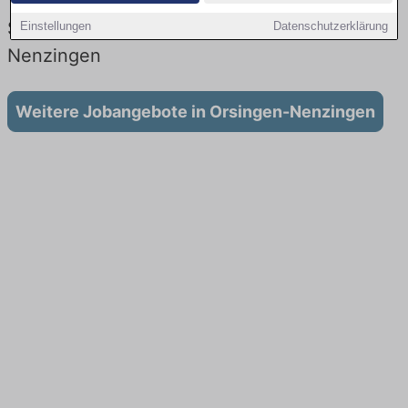
Vertrieb: Aktuell gibt es keine
Stellenangebote für Ausbildung in Orsingen-
Einstellungen
Datenschutzerklärung
Nenzingen
Weitere Jobangebote in Orsingen-Nenzingen