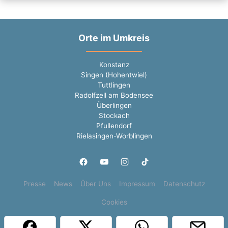
Orte im Umkreis
Konstanz
Singen (Hohentwiel)
Tuttlingen
Radolfzell am Bodensee
Überlingen
Stockach
Pfullendorf
Rielasingen-Worblingen
Presse
News
Über Uns
Impressum
Datenschutz
Cookies
Copyright © 2000 - 2026 | 1A Infosysteme GmbH | Content by: 1a-sites-jobs