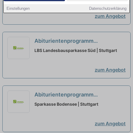
+ Bankfachwirt-SBW (m/w/d)
Einstellungen
Datenschutzerklärung
Ausbildungsstart 2026
neu
zum Angebot
Abiturientenprogramm
Bankkaufmann vertriebsorientiert
LBS Landesbausparkasse Süd | Stuttgart
+ Bankfachwirt-SBW (m/w/d)
Ausbildungsstart 2026
neu
zum Angebot
Abiturientenprogramm
Bankkaufmann vertriebsorientiert
Sparkasse Bodensee | Stuttgart
+ Bankfachwirt-SBW (m/w/d)
Ausbildungsstart 2026
neu
zum Angebot