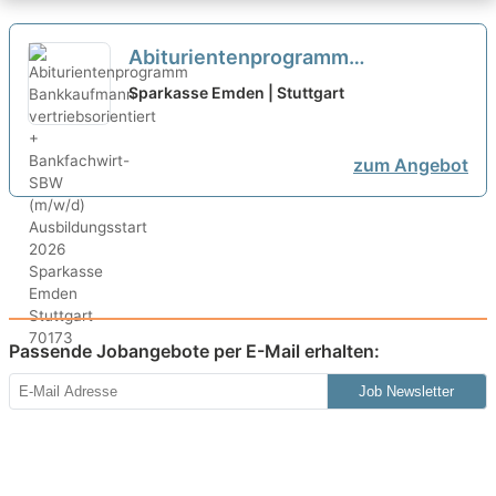
Abiturientenprogramm
Bankkaufmann vertriebsorientiert
Sparkasse Emden | Stuttgart
+ Bankfachwirt-SBW (m/w/d)
Ausbildungsstart 2026
neu
zum Angebot
Passende Jobangebote per E-Mail erhalten:
Job Newsletter