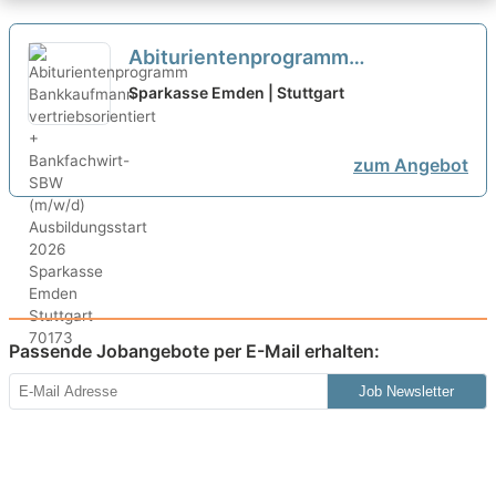
Abiturientenprogramm
Bankkaufmann vertriebsorientiert
Sparkasse Emden | Stuttgart
+ Bankfachwirt-SBW (m/w/d)
Ausbildungsstart 2026
neu
zum Angebot
Passende Jobangebote per E-Mail erhalten:
Job Newsletter