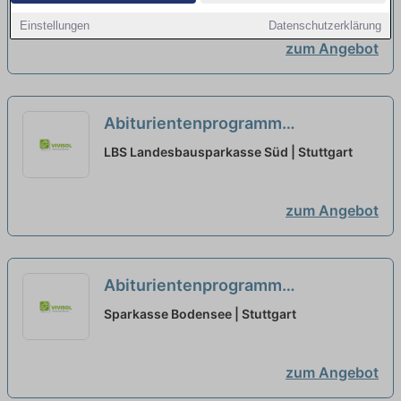
+ Bankfachwirt-SBW (m/w/d)
Einstellungen
Datenschutzerklärung
Ausbildungsstart 2026
neu
zum Angebot
Abiturientenprogramm
Bankkaufmann vertriebsorientiert
LBS Landesbausparkasse Süd | Stuttgart
+ Bankfachwirt-SBW (m/w/d)
Ausbildungsstart 2026
neu
zum Angebot
Abiturientenprogramm
Bankkaufmann vertriebsorientiert
Sparkasse Bodensee | Stuttgart
+ Bankfachwirt-SBW (m/w/d)
Ausbildungsstart 2026
neu
zum Angebot