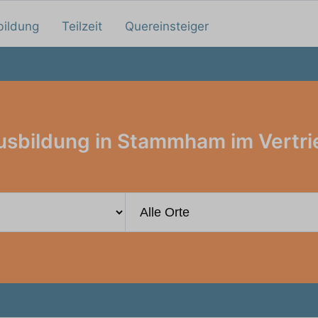
bildung
Teilzeit
Quereinsteiger
usbildung in Stammham im Vertri