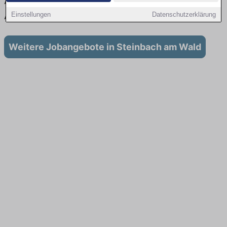
Aktuell gibt es keine Stellenangebote für
Ausbildung in Steinbach am Wald
Einstellungen
Datenschutzerklärung
Weitere Jobangebote in Steinbach am Wald