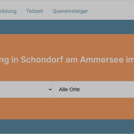
bildung
Teilzeit
Quereinsteiger
ng in Schondorf am Ammersee im