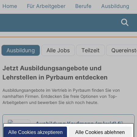
Home
Für Arbeitgeber
Berufe
Ausbildung
Ausbildung
Alle Jobs
Teilzeit
Quereinst
Jetzt Ausbildungsangebote und
Lehrstellen in Pyrbaum entdecken
Ausbildungsangebote im Vertrieb in Pyrbaum finden Sie von
namhaften Firmen. Entdecken Sie freie Optionen von Top-
Arbeitgebern und bewerben Sie sich noch heute.
Ausbildung Kaufmann (m/w/d) für
Groß- und
Alle Cookies akzeptieren
Alle Cookies ablehnen
BayWa AG | Neumarkt in der Oberpfalz