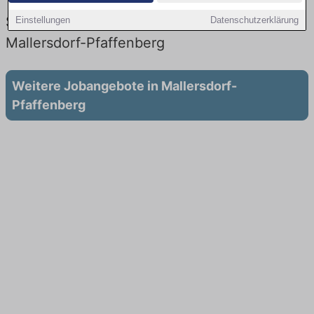
Vertrieb: Aktuell gibt es keine
Stellenangebote für Ausbildung in
Einstellungen
Datenschutzerklärung
Mallersdorf-Pfaffenberg
Weitere Jobangebote in Mallersdorf-
Pfaffenberg