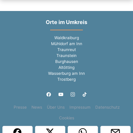
Orte im Umkreis
Waldkraiburg
Mühldorf am Inn
Traunreut
Traunstein
Burghausen
Altötting
Wasserburg am Inn
Trostberg
Presse
News
Über Uns
Impressum
Datenschutz
Cookies
Copyright © 2000 - 2026 | 1A Infosysteme GmbH | Content by: 1a-sites-jobs