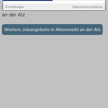
Vertrieb: Aktuell gibt es keine
Stellenangebote für Ausbildung in Altenmarkt
Einstellungen
Datenschutzerklärung
an der Alz
Weitere Jobangebote in Altenmarkt an der Alz