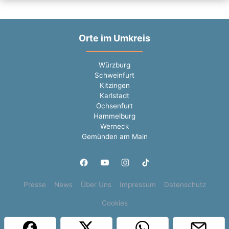
Orte im Umkreis
Würzburg
Schweinfurt
Kitzingen
Karlstadt
Ochsenfurt
Hammelburg
Werneck
Gemünden am Main
Presse
News
Über Uns
Impressum
Datenschutz
Cookies
Copyright © 2000 - 2026 | 1A Infosysteme GmbH | Content by: 1a-sites-jobs