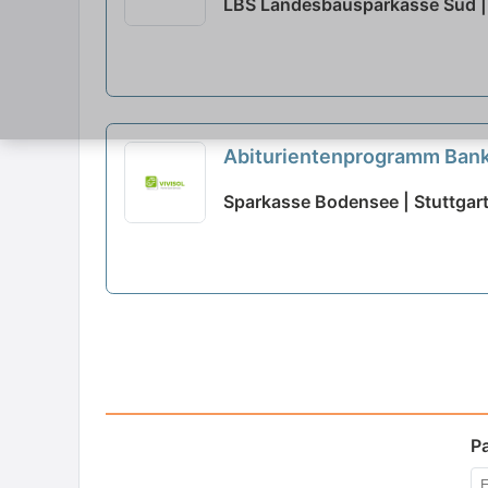
LBS Landesbausparkasse Süd | 
Abiturientenprogramm Bank
Sparkasse Bodensee | Stuttgar
P