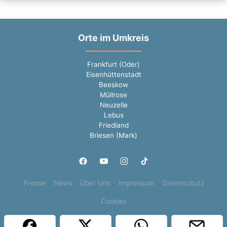
Orte im Umkreis
Frankfurt (Oder)
Eisenhüttenstadt
Beeskow
Müllrose
Neuzelle
Lebus
Friedland
Briesen (Mark)
Presse
News
Über Uns
Impressum
Datenschutz
Cookies
Copyright © 2000 - 2026 | 1A Infosysteme GmbH | Content by: 1a-sites-jobs