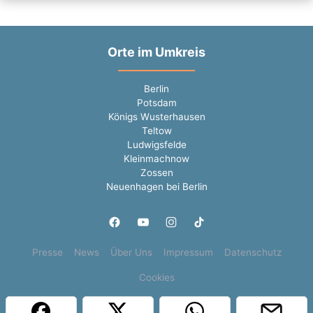
Orte im Umkreis
Berlin
Potsdam
Königs Wusterhausen
Teltow
Ludwigsfelde
Kleinmachnow
Zossen
Neuenhagen bei Berlin
Presse
News
Über Uns
Impressum
Datenschutz
Cookies
Copyright © 2000 - 2026 | 1A Infosysteme GmbH | Content by: 1a-sites-jobs